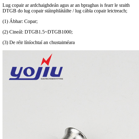
Lug copair ar ardchaighdeán agus ar an bpraghas is fearr le sraith
DTGB do lug copair stáinphlátáilte / lug cábla copair leictreach;
(1) Ábhar: Copar;
(2) Cineál: DTGB1.5~DTGB1000;
(3) De réir líníochtaí an chustaiméara