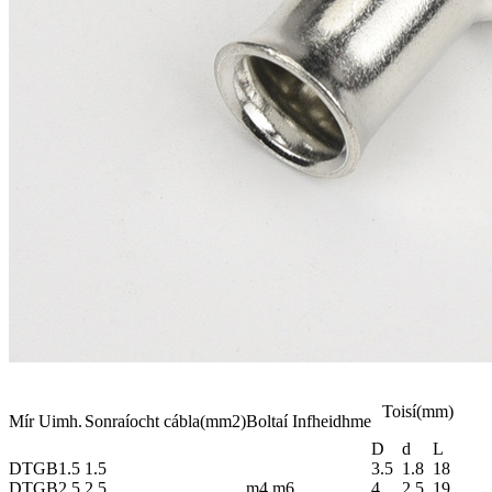
Toisí(mm)
Mír Uimh.
Sonraíocht cábla(mm2)
Boltaí Infheidhme
D
d
L
DTGB1.5
1.5
3.5
1.8
18
DTGB2.5
2.5
m4,m6
4
2.5
19