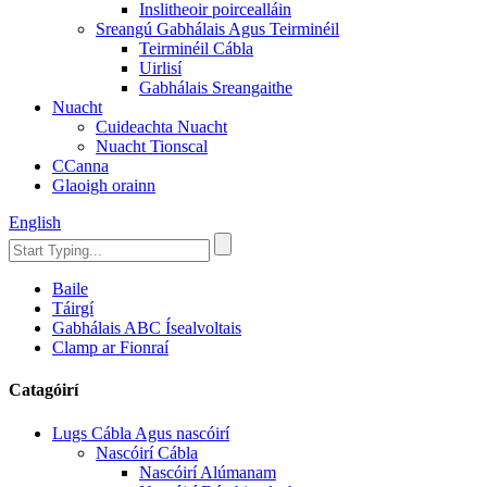
Inslitheoir poircealláin
Sreangú Gabhálais Agus Teirminéil
Teirminéil Cábla
Uirlisí
Gabhálais Sreangaithe
Nuacht
Cuideachta Nuacht
Nuacht Tionscal
CCanna
Glaoigh orainn
English
Baile
Táirgí
Gabhálais ABC Ísealvoltais
Clamp ar Fionraí
Catagóirí
Lugs Cábla Agus nascóirí
Nascóirí Cábla
Nascóirí Alúmanam