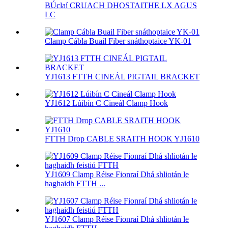
BÚclaí CRUACH DHOSTAITHE LX AGUS
LC
Clamp Cábla Buail Fiber snáthoptaice YK-01
YJ1613 FTTH CINEÁL PIGTAIL BRACKET
YJ1612 Lúibín C Cineál Clamp Hook
FTTH Drop CABLE SRAITH HOOK YJ1610
YJ1609 Clamp Réise Fionraí Dhá shliotán le
haghaidh FTTH ...
YJ1607 Clamp Réise Fionraí Dhá shliotán le