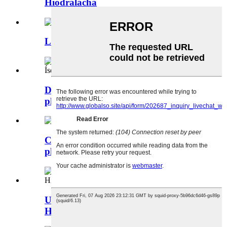
Hiodrálacha
Lug cábla démhiotail DTL-8S
DTGY CHOPAIR CHOPAIR stáin-
phlátáilte Íseal voltage
Críochfort nascadh copair DTD (dhá
pholl)
Uirlis gearrtha sreang Cutter Cábla
Hiodrálacha