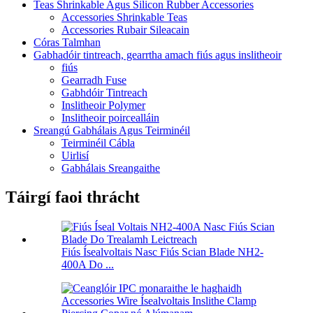
Teas Shrinkable Agus Silicon Rubber Accessories
Accessories Shrinkable Teas
Accessories Rubair Sileacain
Córas Talmhan
Gabhadóir tintreach, gearrtha amach fiús agus inslitheoir
fiús
Gearradh Fuse
Gabhdóir Tintreach
Inslitheoir Polymer
Inslitheoir poircealláin
Sreangú Gabhálais Agus Teirminéil
Teirminéil Cábla
Uirlisí
Gabhálais Sreangaithe
Táirgí faoi thrácht
Fiús Ísealvoltais Nasc Fiús Scian Blade NH2-
400A Do ...