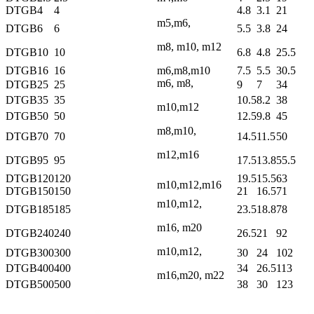
DTGB4
4
4.8
3.1
21
m5,m6,
DTGB6
6
5.5
3.8
24
m8, m10, m12
DTGB10
10
6.8
4.8
25.5
DTGB16
16
m6,m8,m10
7.5
5.5
30.5
m6, m8,
DTGB25
25
9
7
34
DTGB35
35
10.5
8.2
38
m10,m12
DTGB50
50
12.5
9.8
45
m8,m10,
DTGB70
70
14.5
11.5
50
m12,m16
DTGB95
95
17.5
13.8
55.5
DTGB120
120
19.5
15.5
63
m10,m12,m16
DTGB150
150
21
16.5
71
m10,m12,
DTGB185
185
23.5
18.8
78
m16, m20
DTGB240
240
26.5
21
92
m10,m12,
DTGB300
300
30
24
102
DTGB400
400
34
26.5
113
m16,m20, m22
DTGB500
500
38
30
123