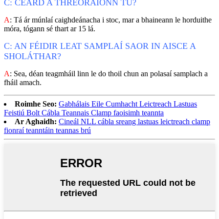
C: CÉARD A THREORAÍONN TÚ?
A
: Tá ár múnlaí caighdeánacha i stoc, mar a bhaineann le horduithe
móra, tógann sé thart ar 15 lá.
C: AN FÉIDIR LEAT SAMPLAÍ SAOR IN AISCE A
SHOLÁTHAR?
A
: Sea, déan teagmháil linn le do thoil chun an polasaí samplach a
fháil amach.
Roimhe Seo:
Gabhálais Eile Cumhacht Leictreach Lastuas
Feistiú Bolt Cábla Teannais Clamp faoisimh teannta
Ar Aghaidh:
Cineál NLL cábla sreang lastuas leictreach clamp
fionraí teanntáin teannas brú