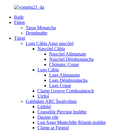
Baile
Fúinn
Turas Monarcha
Deimhnithe
Táirgí
Lugs Cábla Agus nascóirí
Nascóirí Cábla
Nascóirí Alúmanam
Nascóirí Démhiotalacha
Chónaisc Copar
Lugs Cábla
Lugs Alúmanam
Lugs Démhiotalacha
Lugs Copar
Clamp Groove Comhuaineach
Uirlisí
Gabhálais ABC Ísealvoltais
Lúibíní
Ceanglóir Piercing Inslithe
Daoine eile
Lug Agus Muinchille Réamh-inslithe
Clamp ar Fionraí