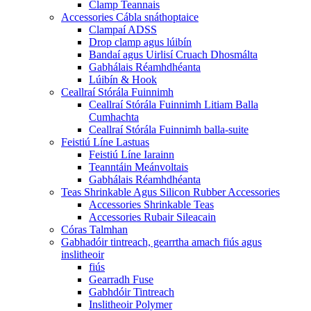
Clamp Teannais
Accessories Cábla snáthoptaice
Clampaí ADSS
Drop clamp agus lúibín
Bandaí agus Uirlisí Cruach Dhosmálta
Gabhálais Réamhdhéanta
Lúibín & Hook
Ceallraí Stórála Fuinnimh
Ceallraí Stórála Fuinnimh Litiam Balla
Cumhachta
Ceallraí Stórála Fuinnimh balla-suite
Feistiú Líne Lastuas
Feistiú Líne Iarainn
Teanntáin Meánvoltais
Gabhálais Réamhdhéanta
Teas Shrinkable Agus Silicon Rubber Accessories
Accessories Shrinkable Teas
Accessories Rubair Sileacain
Córas Talmhan
Gabhadóir tintreach, gearrtha amach fiús agus
inslitheoir
fiús
Gearradh Fuse
Gabhdóir Tintreach
Inslitheoir Polymer