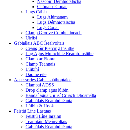
Nascóirí Démhiotalacha
Chónaisc Copar
Lugs Cábla
Lugs Alúmanam
Lugs Démhiotalacha
Lugs Copar
Clamp Groove Comhuaineach
Uirlisí
Gabhálais ABC Ísealvoltais
Ceanglóir Piercing Inslithe
Lug Agus Muinchille Réamh-inslithe
Clamp ar Fionraí
Clamp Teannais
Lúibíní
Daoine eile
Accessories Cábla snáthoptaice
Clampaí ADSS
Drop clamp agus lúibín
Bandaí agus Uirlisí Cruach Dhosmálta
Gabhálais Réamhdhéanta
Lúibín & Hook
Feistiú Líne Lastuas
Feistiú Líne Iarainn
Teanntáin Meánvoltais
Gabhálais Réamhdhéanta