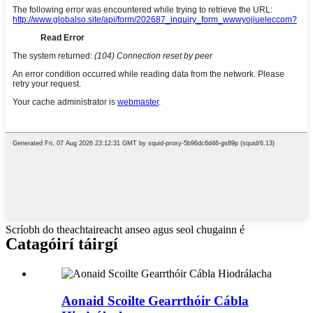
Scríobh do theachtaireacht anseo agus seol chugainn é
Catagóirí táirgí
Aonaid Scoilte Gearrthóir Cábla