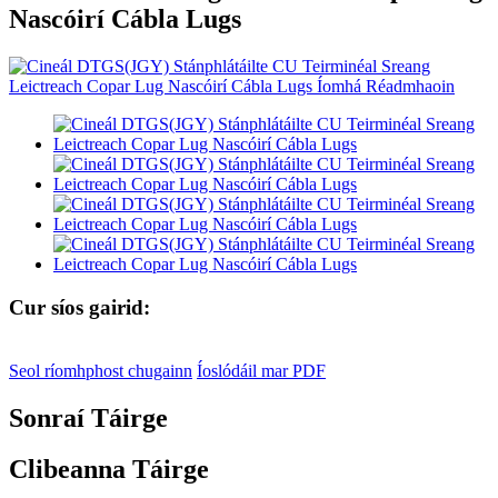
Nascóirí Cábla Lugs
Cur síos gairid:
Seol ríomhphost chugainn
Íoslódáil mar PDF
Sonraí Táirge
Clibeanna Táirge