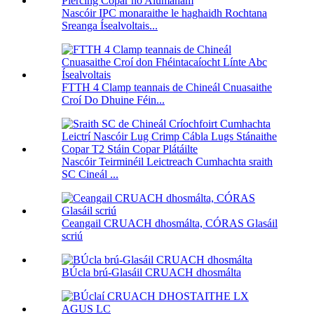
Nascóir IPC monaraithe le haghaidh Rochtana
Sreanga Ísealvoltais...
FTTH 4 Clamp teannais de Chineál Cnuasaithe
Croí Do Dhuine Féin...
Nascóir Teirminéil Leictreach Cumhachta sraith
SC Cineál ...
Ceangail CRUACH dhosmálta, CÓRAS Glasáil
scriú
BÚcla brú-Glasáil CRUACH dhosmálta